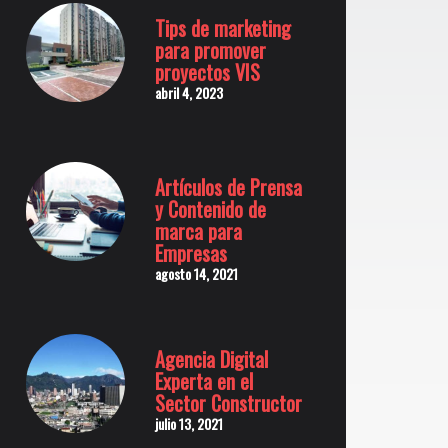
Tips de marketing
para promover
proyectos VIS
abril 4, 2023
Artículos de Prensa
y Contenido de
marca para
Empresas
agosto 14, 2021
Agencia Digital
Experta en el
Sector Constructor
julio 13, 2021