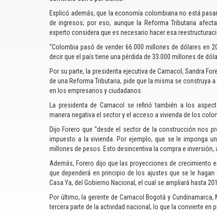
Explicó además, que la economía colombiana no está pasa
de ingresos; por eso, aunque la Reforma Tributaria afect
experto considera que es necesario hacer esa reestructuració
“Colombia pasó de vender 66.000 millones de dólares en 2
decir que el país tiene una pérdida de 33.000 millones de dóla
Por su parte, la presidenta ejecutiva de Camacol, Sandra For
de una Reforma Tributaria, pide que la misma se construya a 
en los empresarios y ciudadanos.
La presidenta de Camacol se refirió también a los aspect
manera negativa el sector y el acceso a vivienda de los col
Dijo Forero que “desde el sector de la construcción nos pre
impuesto a la vivienda. Por ejemplo, que se le imponga un
millones de pesos. Esto desincentiva la compra e inversión, 
Además, Forero dijo que las proyecciones de crecimiento en
que dependerá en principio de los ajustes que se le hagan
Casa Ya, del Gobierno Nacional, el cual se ampliará hasta 20
Por último, la gerente de Camacol Bogotá y Cundinamarca, 
tercera parte de la actividad nacional, lo que la convierte en