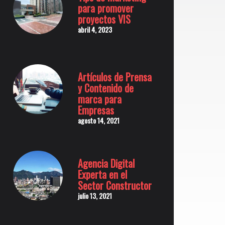
para promover
proyectos VIS
abril 4, 2023
Artículos de Prensa
y Contenido de
marca para
Empresas
agosto 14, 2021
Agencia Digital
Experta en el
Sector Constructor
julio 13, 2021