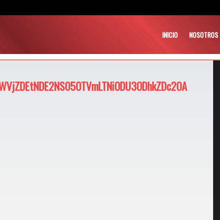
INICIO
NOSOTROS
WVjZDEtNDE2NS05OTVmLTNiODU3ODhkZDc2OA