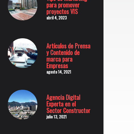
para promover
proyectos VIS
abril 4, 2023
Artículos de Prensa
y Contenido de
marca para
Empresas
agosto 14, 2021
Agencia Digital
Experta en el
Sector Constructor
julio 13, 2021