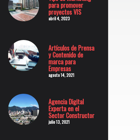
para promover
proyectos VIS
abril 4, 2023
Artículos de Prensa
y Contenido de
marca para
Empresas
agosto 14, 2021
Agencia Digital
Experta en el
Sector Constructor
julio 13, 2021